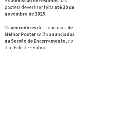
A
submissão de resumos
para
posters deverá ser feita
até 30 de
novembro de 2025
.
Os
vencedores
dos concursos
de
Melhor Poster
serão
anunciados
na Sessão de Encerramento
, no
dia 16 de dezembro.