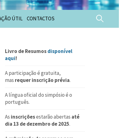
Pesquisar
ÇÃO ÚTIL
CONTACTOS
por:
Livro de Resumos
disponível
aqui
!
A participação é gratuita,
mas
requer inscrição prévia
.
A língua oficial do simpósio é o
português.
As
inscrições
estarão abertas
até
dia 13 de dezembro de 2025
.