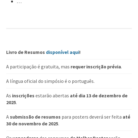
…
Livro de Resumos
disponível aqui
!
A participação é gratuita, mas
requer inscrição prévia
.
A língua oficial do simpósio é o português.
As
inscrições
estarão abertas
até dia 13 de dezembro de
2025
.
A
submissão de resumos
para posters deverá ser feita
até
30 de novembro de 2025
.
Os
vencedores
dos concursos
de Melhor Poster
serão