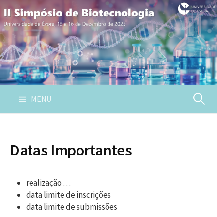
Skip
to
content
Pesquis
MENU
por:
Datas Importantes
realização …
data limite de inscrições
data limite de submissões